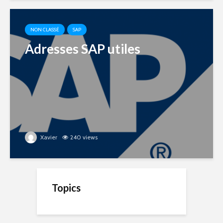
NON CLASSÉ
SAP
Adresses SAP utiles
Xavier
240 views
Topics