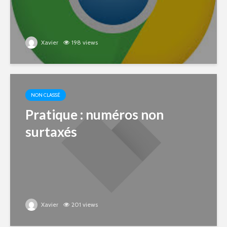
Xavier
198 views
NON CLASSÉ
Pratique : numéros non
surtaxés
Xavier
201 views