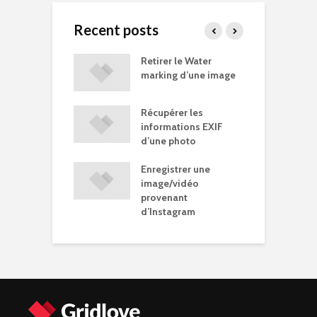
Recent posts
u de ménage
Retirer le Water
D
Windows 10
marking d’une image
R
Récupérer les
érer vos
G
informations EXIF
es Google
s
d’une photo
os…)
Enregistrer une
mer un
P
image/vidéo
rry Pi
S
provenant
d’Instagram