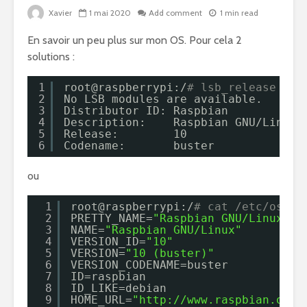
Xavier
1 mai 2020
Add comment
1 min read
En savoir un peu plus sur mon OS. Pour cela 2
solutions :
1
root@raspberrypi:/
# lsb_release -a
2
No LSB modules are available.
3
Distributor ID: Raspbian
4
Description:    Raspbian GNU
/Linux
5
Release:        10
6
Codename:       buster
ou
1
root@raspberrypi:/
# cat /etc/os-re
2
PRETTY_NAME=
"Raspbian GNU/Linux 10
3
NAME=
"Raspbian GNU/Linux"
4
VERSION_ID=
"10"
5
VERSION=
"10 (buster)"
6
VERSION_CODENAME=buster
7
ID=raspbian
8
ID_LIKE=debian
9
HOME_URL=
"
http://www.raspbian.org/