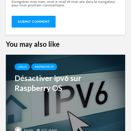
Enregistrer mon nom, mon e-mail et mon site dans le navigateur
pour mon prochain commentaire.
You may also like
LINUX
RASPBERRY PI
Désactiver ipv6 sur
Raspberry OS
Xavier
670 views