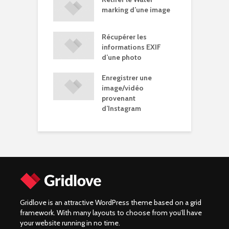
Windows 10
marking d’une image
R
Récupérer les
érer vos
G
informations EXIF
es Google
s
d’une photo
os…)
Enregistrer une
mer un
P
image/vidéo
rry Pi
S
provenant
d’Instagram
Gridlove is an attractive WordPress theme based on a grid
framework. With many layouts to choose from you’ll have
your website running in no time.