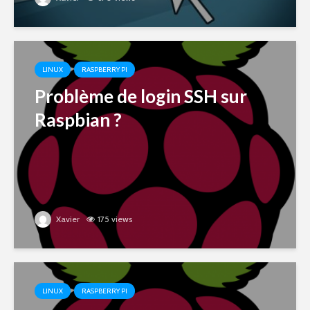
LINUX
RASPBERRY PI
Problème de login SSH sur
Raspbian ?
Xavier
175 views
LINUX
RASPBERRY PI