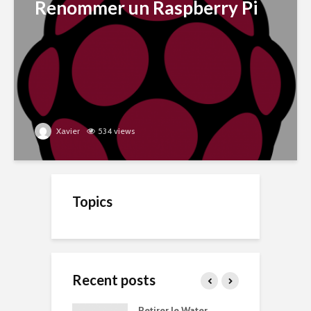
Renommer un Raspberry Pi
Xavier
534 views
Topics
Recent posts
u de ménage
Retirer le Water
D