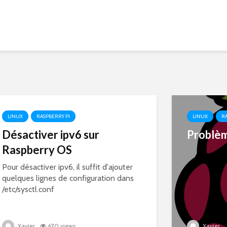
LINUX
RASPBERRY PI
LINUX
RA
Désactiver ipv6 sur
Problèm
Raspberry OS
Pour désactiver ipv6, il suffit d'ajouter
quelques lignes de configuration dans
/etc/sysctl.conf
Xavier
670 views
Xavier