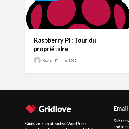
Raspberry Pi : Tour du
propriétaire
Xavier
1 mai 2020
Email
Subscrib
Gridlove is an attractive WordPress
and idea