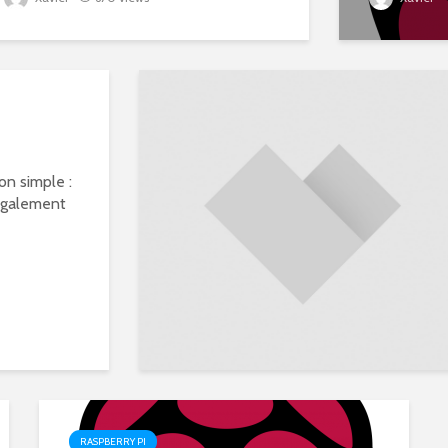
on simple :
 également
RASPBERRY PI