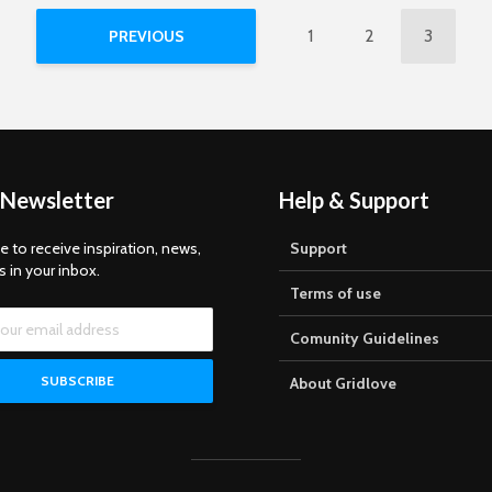
1
2
3
PREVIOUS
 Newsletter
Help & Support
e to receive inspiration, news,
Support
s in your inbox.
Terms of use
Comunity Guidelines
About Gridlove