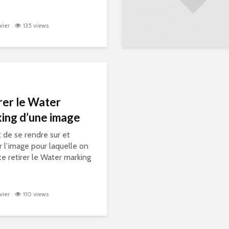
vier
135 views
rer le Water
ing d’une image
it de se rendre sur et
r l’image pour laquelle on
te retirer le Water marking
vier
110 views