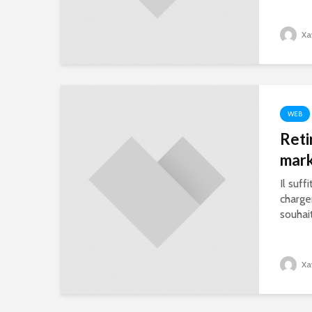
Xa
WEB
Reti
mark
Il suff
charge
souhai
Xa