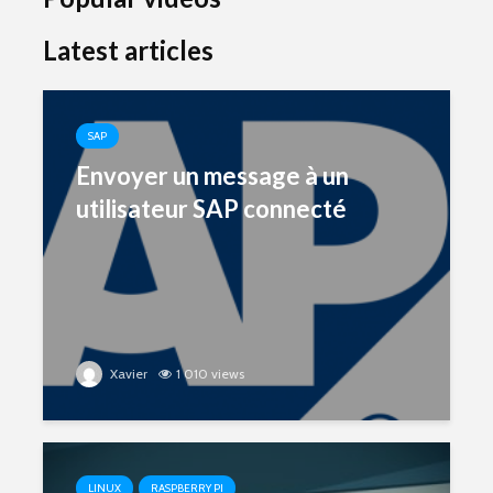
Latest articles
SAP
Envoyer un message à un
utilisateur SAP connecté
Xavier
1 010 views
LINUX
RASPBERRY PI