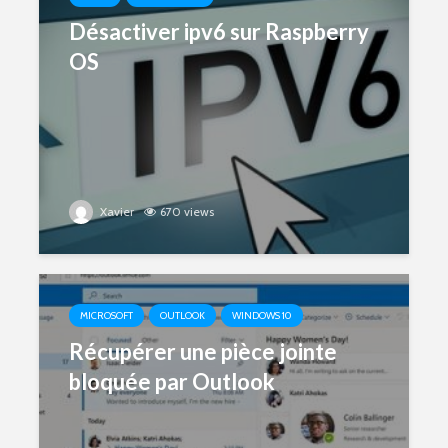
Désactiver ipv6 sur Raspberry
OS
Xavier
670 views
MICROSOFT
OUTLOOK
WINDOWS 10
Récupérer une pièce jointe
bloquée par Outlook