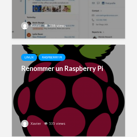
Xavier
558 views
LINUX
RASPBERRY PI
Renommer un Raspberry Pi
Xavier
535 views