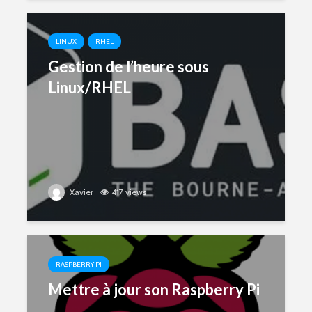
LINUX
RHEL
Gestion de l’heure sous
Linux/RHEL
Xavier
417 views
RASPBERRY PI
Mettre à jour son Raspberry Pi